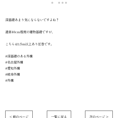
深基礎あまり気にならないですよね？
通常40cm程度の建物基礎ですが、
こちらは1.5m以上あり圧巻です。
#深基礎のある外構
#名古屋外構
#愛知外構
#岐阜外構
#外構
< 前のページ
一覧に戻る
次のページ >