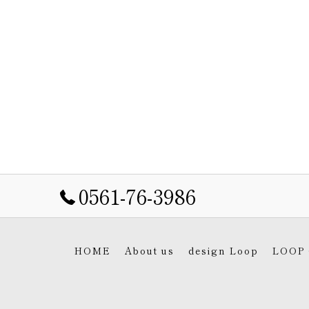
0561-76-3986
HOME
About us
design Loop
LOOP