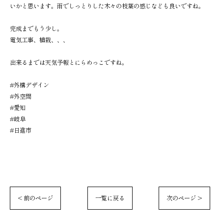
いかと思います。雨でしっとりした木々の枝葉の感じなども良いですね。
完成までもう少し。
電気工事、植栽、、、
出来るまでは天気予報とにらめっこですね。
#外構デザイン
#外空間
#愛知
#岐阜
#日進市
< 前のページ
一覧に戻る
次のページ >