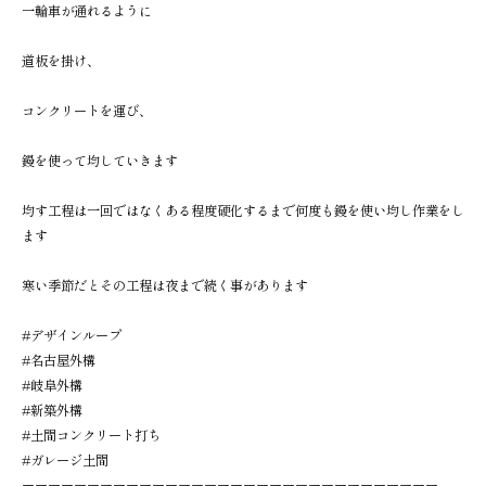
一輪車が通れるように
道板を掛け、
コンクリートを運び、
鏝を使って均していきます
均す工程は一回ではなくある程度硬化するまで何度も鏝を使い均し作業をし
ます
寒い季節だとその工程は夜まで続く事があります
#デザインループ
#名古屋外構
#岐阜外構
#新築外構
#土間コンクリート打ち
#ガレージ土間
ーーーーーーーーーーーーーーーーーーーーーーーーーーーーーーーー