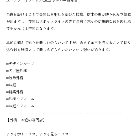
ユニソン ミライクル2023 シルバー賞受賞
余白を設けることで昼間は日射しを浴びた植物、樹木の影が映り込み立体感
が出ますし、夜間はスポットライトの光で余白に木々の幻想的な影を映し風
情をかんじる空間になります。
単純に植えて彩りを楽しむのもいいですが、あえて余白を設けることで映り
込む影も風情として楽しんでもらいたいという想いがあります。
#デザインループ
#名古屋外構
#岐阜外構
#お庭
#新築外構
#外構リフォーム
#お庭リフォーム
ーーーーーーーーーーーーーーーーーーーーーーーーーーーーーーーー
【外構・お庭の専門店】
いつも歩くトコロ、いつも見るトコロ