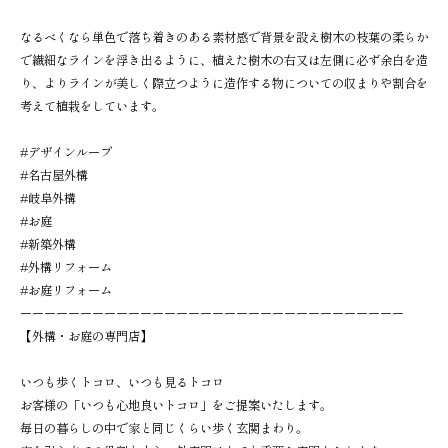
なるべくなら単色で落ち着きのある素材感で背景を設え樹木の枝葉の柔らか
で繊細なラインを浮き出るように、植えた樹木の右又は左側に必ず余白を造
り、よりラインが美しく際立つように造作する物についての収まりや割合を
考えて植栽をしています。
#デザインループ
#名古屋外構
#岐阜外構
#お庭
#新築外構
#外構リフォーム
#お庭リフォーム
ーーーーーーーーーーーーーーーーーーーーーーーーーーーーーーーー
【外構・お庭の専門店】
いつも歩くトコロ、いつも見るトコロ
お客様の「いつも心地良いトコロ」をご提案いたします。
毎日の暮らしの中で家と同じくらい歩く玄関まわり。